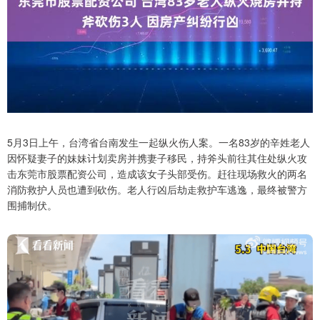
5月3日上午，台湾省台南发生一起纵火伤人案。一名83岁的辛姓老人
因怀疑妻子的妹妹计划卖房并携妻子移民，持斧头前往其住处纵火攻
击东莞市股票配资公司，造成该女子头部受伤。赶往现场救火的两名
消防救护人员也遭到砍伤。老人行凶后劫走救护车逃逸，最终被警方
围捕制伏。