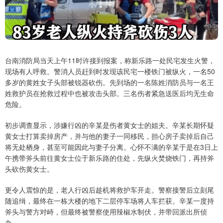
台南消防局当天上午11时许接到报案，称新乐路一处民宅发生火警，
现场有人呼救。警消人员赶到时发现该民宅一楼铁门被纵火，一名50
多岁的黄姓女子头部被锐器砍伤。先到场的一名陈姓消防员与一名王
姓救护员在抢救过程中也被攻击头部。三名伤者紧急送医后均无生命
危险。
初步调查显示，涉嫌行凶的辛某是伤者黄女士的姐夫。辛某长期怀疑
黄女士打算卖掉房产，并与他的妻子一同移民，担心房子卖掉后自己
将无处栖身，甚至可能因此与妻子分离。心怀不满的辛某于是在3日上
午携带斧头前往黄女士位于新乐路的住处，先纵火焚烧铁门，再持斧
头砍伤黄女士。
更令人震惊的是，老人行凶后趁机将救护车开走。警察接警后立刻尾
随追缉，最终在一栋大楼的地下二层停车场将人车拦获。辛某一度持
斧头与警方对峙，但最终被警察使用辣椒水制伏，并带回派出所侦
办。